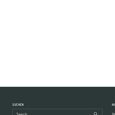
SUCHEN
N
St