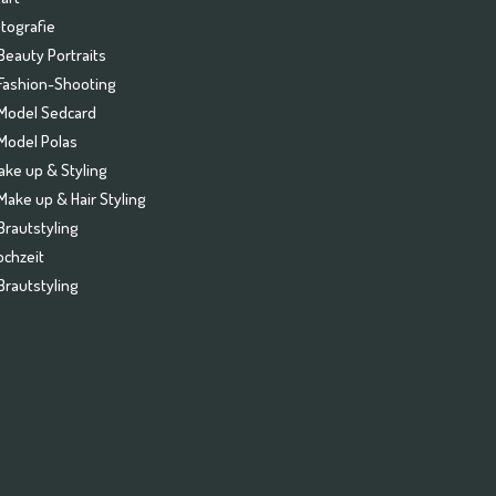
otografie
Beauty Portraits
Fashion-Shooting
Model Sedcard
Model Polas
ake up & Styling
Make up & Hair Styling
Brautstyling
ochzeit
Brautstyling