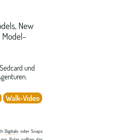
odels, New
 Model-
e Sedcard und
Agenturen.
Walk-Video
ach
Digitals
oder Snaps
ng. Polas sollten das