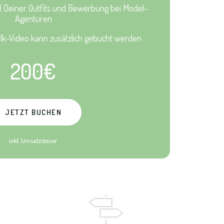
l Deiner Outfits und Bewerbung bei Model-
Agenturen
alk-Video kann zusätzlich gebucht werden
200€
JETZT BUCHEN
inkl. Umsatzsteuer