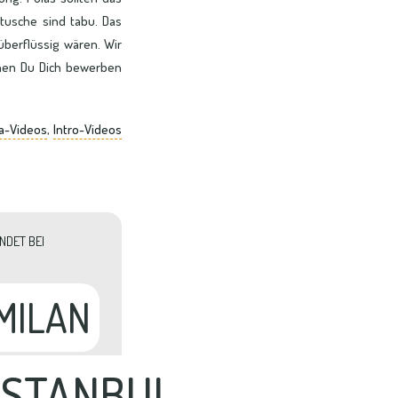
tusche sind tabu. Das
 überflüssig wären. Wir
enen Du Dich bewerben
a-Videos
,
Intro-Videos
DET BEI
MILAN
ISTANBUL