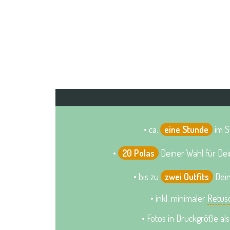
• ca.
eine Stunde
im S
•
20 Polas
Deiner Wahl für De
• bis zu
zwei Outfits
Dein
• inkl. minimaler
Retus
• Fotos in Druckgröße als