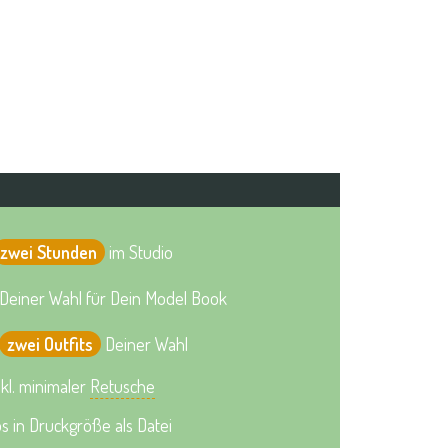
zwei Stunden
im Studio
Deiner Wahl für Dein Model Book
zwei Outfits
Deiner Wahl
nkl. minimaler
Retusche
os in Druckgröße als Datei