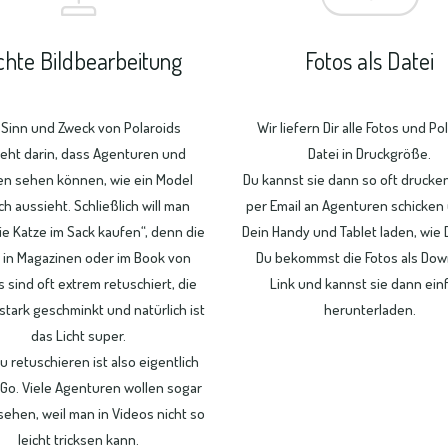
ichte Bildbearbeitung
Fotos als Datei
 Sinn und Zweck von Polaroids
Wir liefern Dir alle Fotos und Po
eht darin, dass Agenturen und
Datei in Druckgröße.
n sehen können, wie ein Model
Du kannst sie dann so oft drucken
ich aussieht. Schließlich will man
per Email an Agenturen schicken
die Katze im Sack kaufen“, denn die
Dein Handy und Tablet laden, wie D
 in Magazinen oder im Book von
Du bekommst die Fotos als Dow
 sind oft extrem retuschiert, die
Link und kannst sie dann ein
stark geschminkt und natürlich ist
herunterladen.
das Licht super.
u retuschieren ist also eigentlich
Go. Viele Agenturen wollen sogar
sehen, weil man in Videos nicht so
leicht tricksen kann.