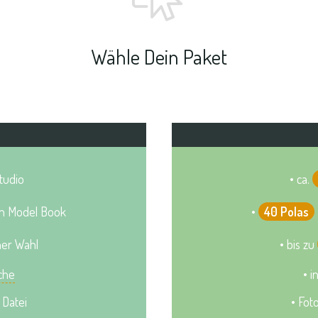
Wähle Dein Paket
tudio
• ca.
in Model Book
•
40 Polas
er Wahl
• bis zu
che
• i
 Datei
• Fot