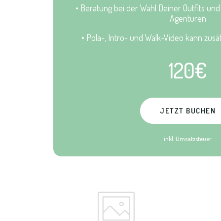
• Beratung bei der Wahl Deiner Outfits u
Agenturen
• Pola-, Intro- und Walk-Video kann zus
120€
JETZT BUCHEN
inkl. Umsatzsteuer