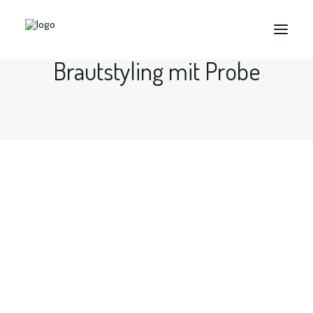
Brautstyling mit Probe
Search
Braut Make up und Brautfrisur in
Dortmund, Bochum, Essen...
…