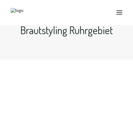
Brautstyling Ruhrgebiet
Search
Braut Make up und Brautfrisur in
Dortmund, Bochum, Essen...
…