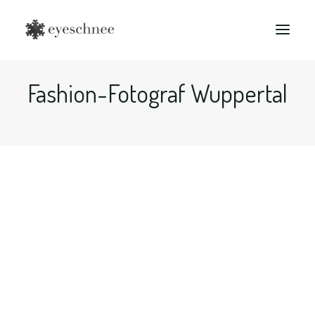
Fashion-Fotograf Wuppertal
Search
Fashion Shooting - Fashion
Fotograf in Bochum, Dortmund,
Essen, Ruhrgebiet...
Halte den Mauszeiger oder tippe auf markierte…