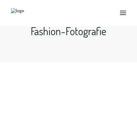
Fashion-Fotografie
Search
Fashion Shooting - Fashion
Fotograf in Bochum, Dortmund,
Essen, Ruhrgebiet...
Halte den Mauszeiger oder tippe auf markierte…