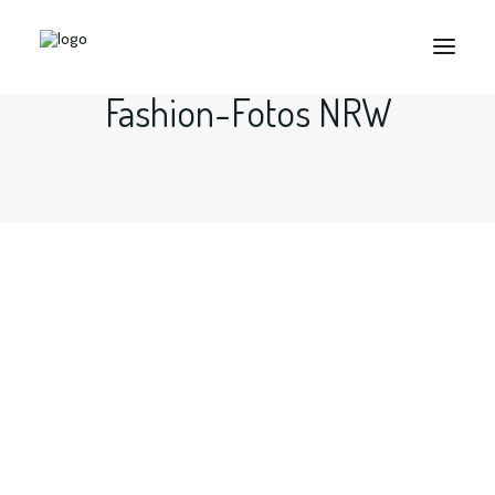
Fashion-Fotos NRW
Search
Fashion Shooting - Fashion
Fotograf in Bochum, Dortmund,
Essen, Ruhrgebiet...
Halte den Mauszeiger oder tippe auf markierte…