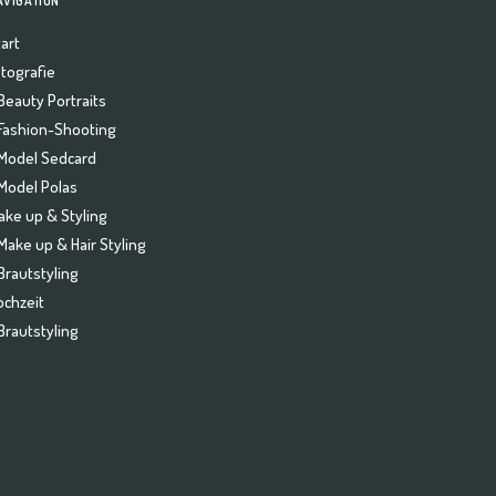
AVIGATION
art
otografie
Beauty Portraits
Fashion-Shooting
Model Sedcard
Model Polas
ake up & Styling
Make up & Hair Styling
Brautstyling
ochzeit
Brautstyling