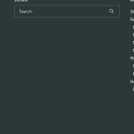
SUCHEN
N
St
F
M
H