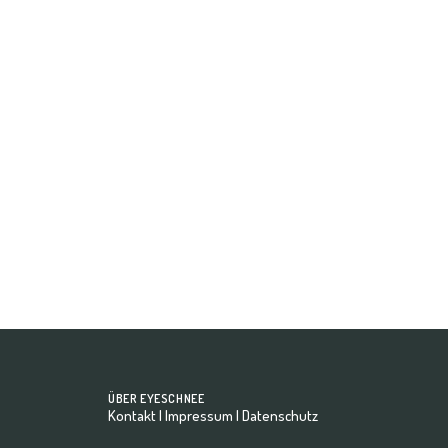
Model Sedcard Fotoshooting im Studio
Halte den Mauszeiger oder tippe auf markierte…
by eyeschnee-Team
ÜBER EYESCHNEE
Kontakt
|
Impressum
|
Datenschutz