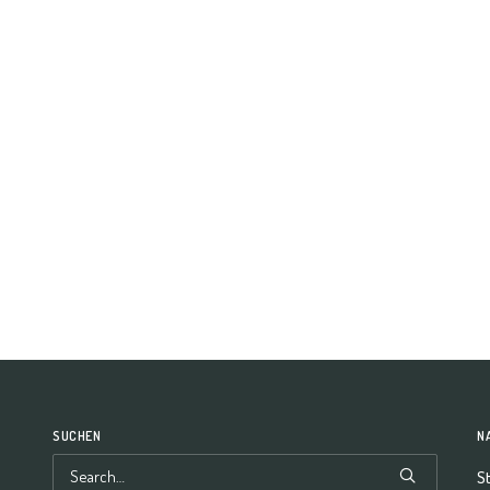
SUCHEN
N
St