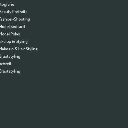
otografie
Beauty Portraits
Fashion-Shooting
Model Sedcard
Model Polas
ake up & Styling
Make up & Hair Styling
Brautstyling
ochzeit
Brautstyling