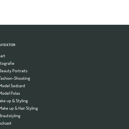
AVIGATION
art
otografie
Beauty Portraits
Fashion-Shooting
Model Sedcard
Model Polas
ake up & Styling
Make up & Hair Styling
Brautstyling
ochzeit