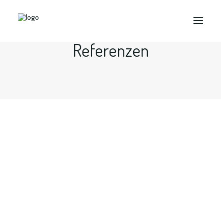
Referenzen
Search
Wir sind eyeschnee
Howdy und Willkommen bei eyeschnee.Wir sind…
by eyeschnee-Team