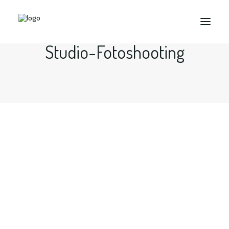
Studio-Fotoshooting
Search
Fashion Shooting - Fashion
Fotograf in Bochum, Dortmund,
Essen, Ruhrgebiet...
Halte den Mauszeiger oder tippe auf markierte…