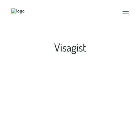
Visagist
Search
Warum Ihr jetzt schon Euer