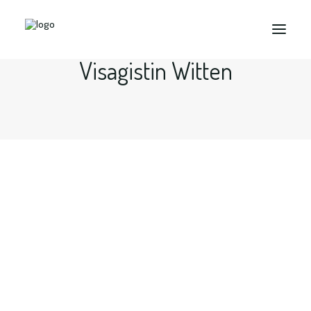
Visagistin Witten
Search
Make up & Hair Styling durch
Visagistin in Bochum, Dortmund,
Essen, Ruhrgebiet...
Halte den Mauszeiger oder tippe auf markierte…